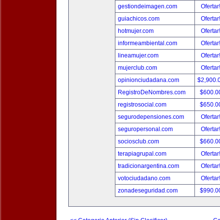
gestiondeimagen.com
Ofertar
guiachicos.com
Ofertar
hotmujer.com
Ofertar
informeambiental.com
Ofertar
lineamujer.com
Ofertar
mujerclub.com
Ofertar
opinionciudadana.com
$2,900.
RegistroDeNombres.com
$600.0
registrosocial.com
$650.0
segurodepensiones.com
Ofertar
seguropersonal.com
Ofertar
sociosclub.com
$660.0
terapiagrupal.com
Ofertar
tradicionargentina.com
Ofertar
votociudadano.com
Ofertar
zonadeseguridad.com
$990.0