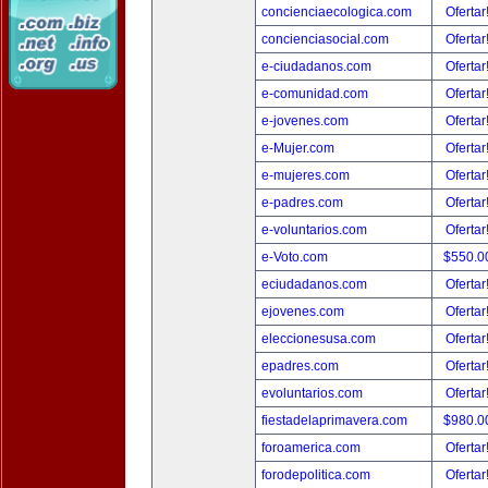
concienciaecologica.com
Ofertar
concienciasocial.com
Ofertar
e-ciudadanos.com
Ofertar
e-comunidad.com
Ofertar
e-jovenes.com
Ofertar
e-Mujer.com
Ofertar
e-mujeres.com
Ofertar
e-padres.com
Ofertar
e-voluntarios.com
Ofertar
e-Voto.com
$550.0
eciudadanos.com
Ofertar
ejovenes.com
Ofertar
eleccionesusa.com
Ofertar
epadres.com
Ofertar
evoluntarios.com
Ofertar
fiestadelaprimavera.com
$980.0
foroamerica.com
Ofertar
forodepolitica.com
Ofertar