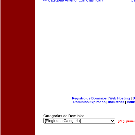
<< Categoria Anterior (Sin Clasificar)
Ca
Registro de Dominios
|
Web Hosting
|
D
Dominios Expirados
|
Industrias
|
Indu
Categorías de Dominio:
[Pág. princi