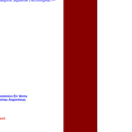
tegoria Siguiente (TecnologÃ­a) >>
ominios En Venta
strias Argentinas
pal]