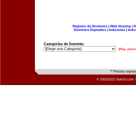
Registro de Dominios
|
Web Hosting
|
D
Dominios Expirados
|
Industrias
|
Indu
Categorías de Dominio:
[Pág. princi
** Precios expre
© 2002/2022 Solo10.com