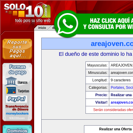
areajoven.c
El dueño de este dominio lo ha
Mayusculas:
AREAJOVEN
Minusculas:
areajoven.co
Longitud:
9 caracteres
Categorias:
Portales
,
Soc
Precio:
Realizar una 
Visitar!
areajoven.c
Serán consideradas ofer
Realizar una Oferta