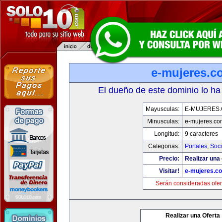
e-mujeres.c
El dueño de este dominio lo ha
Mayusculas:
E-MUJERES
Minusculas:
e-mujeres.co
Longitud:
9 caracteres
Categorias:
Portales
,
Soc
Precio:
Realizar una 
Visitar!
e-mujeres.c
Serán consideradas ofer
Realizar una Oferta