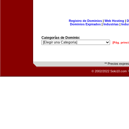
Registro de Dominios
|
Web Hosting
|
D
Dominios Expirados
|
Industrias
|
Indu
Categorías de Dominio:
[Pág. princi
** Precios expre
© 2002/2022 Solo10.com