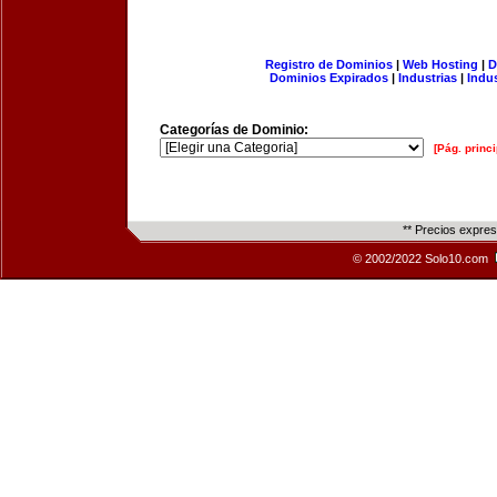
Registro de Dominios
|
Web Hosting
|
D
Dominios Expirados
|
Industrias
|
Indu
Categorías de Dominio:
[Pág. princi
** Precios expre
© 2002/2022 Solo10.com