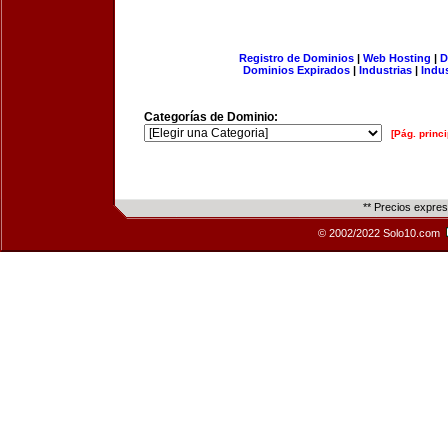
Registro de Dominios
|
Web Hosting
|
D
Dominios Expirados
|
Industrias
|
Indu
Categorías de Dominio:
[Pág. princi
** Precios expre
© 2002/2022 Solo10.com