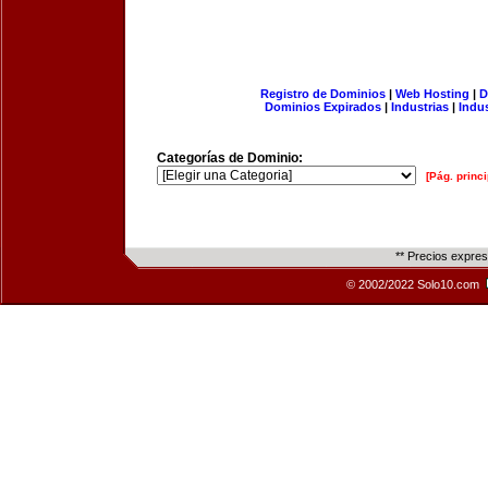
Registro de Dominios
|
Web Hosting
|
D
Dominios Expirados
|
Industrias
|
Indu
Categorías de Dominio:
[Pág. princi
** Precios expre
© 2002/2022 Solo10.com