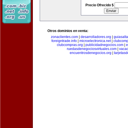
Precio Ofrecido $
Otros dominios en venta:
zonaclientes.com
|
desarrolladores.org
|
guiasalt
foreigntrade.info
|
microelectronica.net
|
clubcom
clubcompras.org
|
publicidadnegocios.com
|
e
ruedasdenegociosvirtuales.com
|
vacac
encuentrosdenegocios.org
|
tarjetas