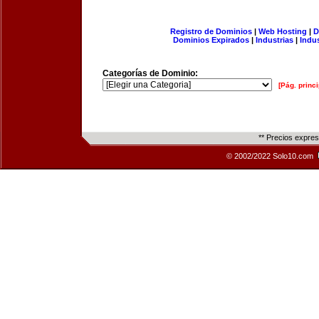
Registro de Dominios
|
Web Hosting
|
D
Dominios Expirados
|
Industrias
|
Indu
Categorías de Dominio:
[Pág. princi
** Precios expre
© 2002/2022 Solo10.com