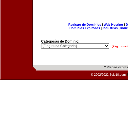
Registro de Dominios
|
Web Hosting
|
D
Dominios Expirados
|
Industrias
|
Indu
Categorías de Dominio:
[Pág. princi
** Precios expre
© 2002/2022 Solo10.com