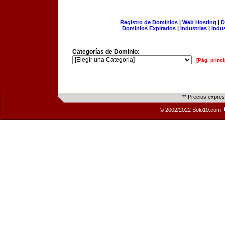
Registro de Dominios
|
Web Hosting
|
D
Dominios Expirados
|
Industrias
|
Indu
Categorías de Dominio:
[Pág. princi
** Precios expre
© 2002/2022 Solo10.com