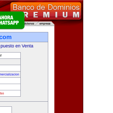
.com
 puesto en Venta
M
mercializacion
tas