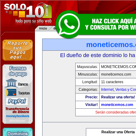
moneticemos
El dueño de este dominio lo ha
Mayusculas:
MONETICEMOS.CO
Minusculas:
moneticemos.com
Longitud:
11 caracteres
Categorias:
Internet
,
Ventas y Co
Precio:
Realizar una oferta!
Visitar!
moneticemos.com
Serán consideradas ofer
Realizar una Oferta