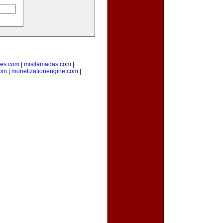
des.com
|
misllamadas.com
|
com
|
monetizationengine.com
|