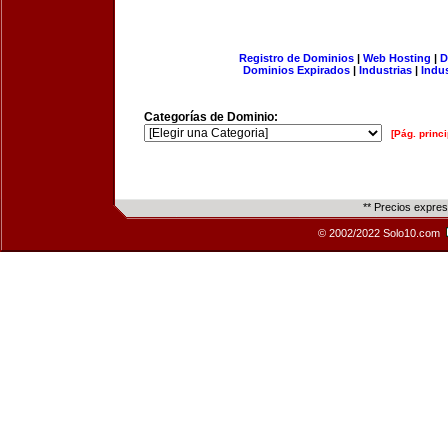
Registro de Dominios
|
Web Hosting
|
D
Dominios Expirados
|
Industrias
|
Indu
Categorías de Dominio:
[Pág. princi
** Precios expre
© 2002/2022 Solo10.com