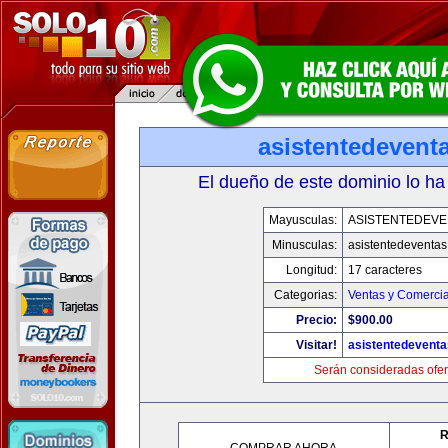
asistentedevent
El dueño de este dominio lo ha
Mayusculas:
ASISTENTEDEVE
Minusculas:
asistentedeventa
Longitud:
17 caracteres
Categorias:
Ventas y Comercia
Precio:
$900.00
Visitar!
asistentedevent
Serán consideradas ofer
R