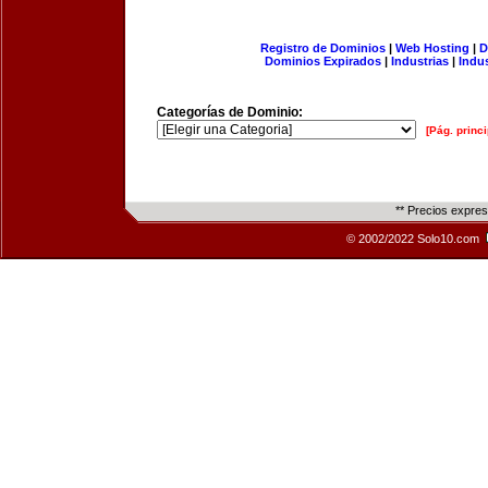
Registro de Dominios
|
Web Hosting
|
D
Dominios Expirados
|
Industrias
|
Indu
Categorías de Dominio:
[Pág. princi
** Precios expre
© 2002/2022 Solo10.com