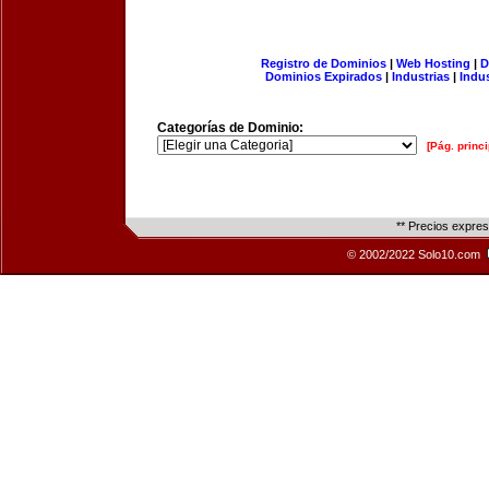
Registro de Dominios
|
Web Hosting
|
D
Dominios Expirados
|
Industrias
|
Indu
Categorías de Dominio:
[Pág. princi
** Precios expre
© 2002/2022 Solo10.com