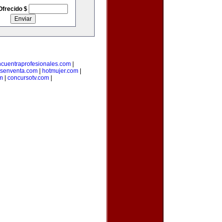
Ofrecido $
cuentraprofesionales.com
|
senventa.com
|
hotmujer.com
|
m
|
concursotv.com
|