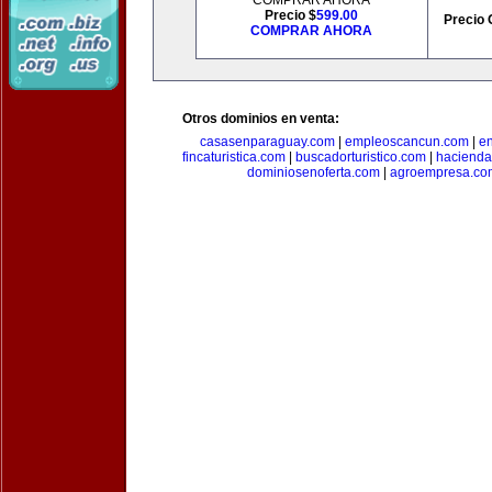
COMPRAR AHORA
Precio $
599.00
Precio 
COMPRAR AHORA
Otros dominios en venta:
casasenparaguay.com
|
empleoscancun.com
|
en
fincaturistica.com
|
buscadorturistico.com
|
hacienda
dominiosenoferta.com
|
agroempresa.co