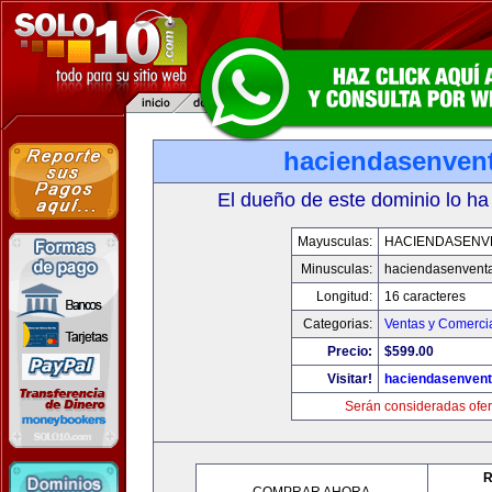
haciendasenven
El dueño de este dominio lo ha
Mayusculas:
HACIENDASENV
Minusculas:
haciendasenvent
Longitud:
16 caracteres
Categorias:
Ventas y Comercia
Precio:
$599.00
Visitar!
haciendasenven
Serán consideradas ofer
R