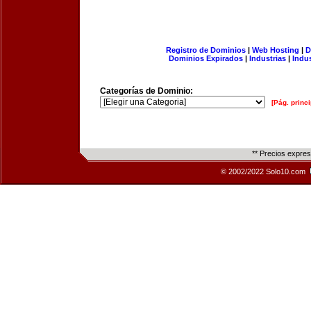
Registro de Dominios
|
Web Hosting
|
D
Dominios Expirados
|
Industrias
|
Indu
Categorías de Dominio:
[Pág. princi
** Precios expre
© 2002/2022 Solo10.com