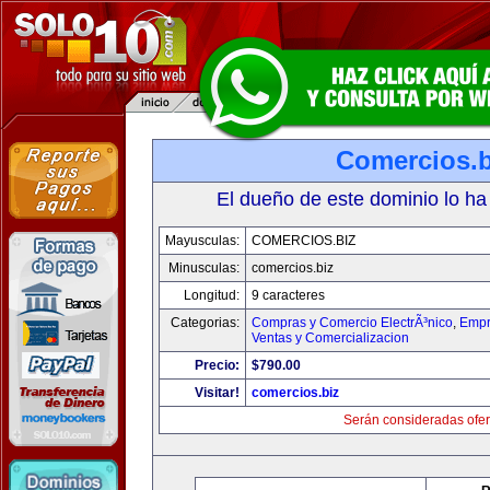
Comercios.b
El dueño de este dominio lo ha
Mayusculas:
COMERCIOS.BIZ
Minusculas:
comercios.biz
Longitud:
9 caracteres
Categorias:
Compras y Comercio ElectrÃ³nico
,
Empr
Ventas y Comercializacion
Precio:
$790.00
Visitar!
comercios.biz
Serán consideradas ofer