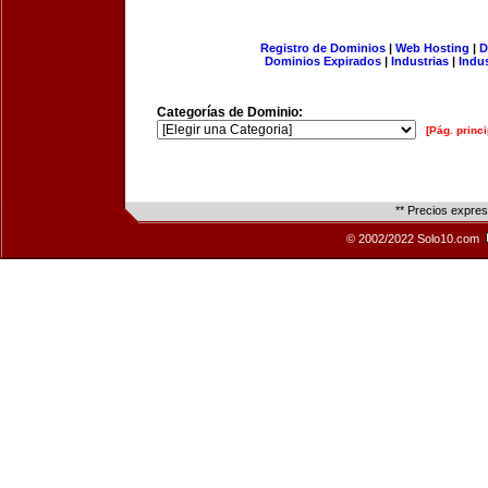
Registro de Dominios
|
Web Hosting
|
D
Dominios Expirados
|
Industrias
|
Indu
Categorías de Dominio:
[Pág. princi
** Precios expre
© 2002/2022 Solo10.com