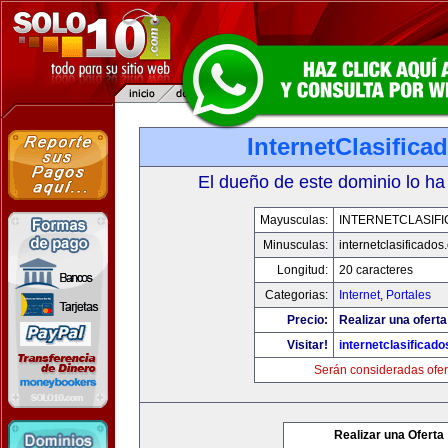
InternetClasific
El dueño de este dominio lo ha
Mayusculas:
INTERNETCLASIF
Minusculas:
internetclasificado
Longitud:
20 caracteres
Categorias:
Internet
,
Portales
Precio:
Realizar una oferta
Visitar!
internetclasificad
Serán consideradas ofer
Realizar una Oferta