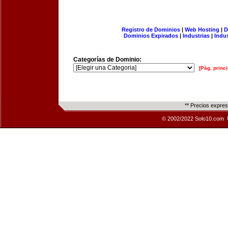
Registro de Dominios
|
Web Hosting
|
D
Dominios Expirados
|
Industrias
|
Indu
Categorías de Dominio:
[Pág. princi
** Precios expre
© 2002/2022 Solo10.com