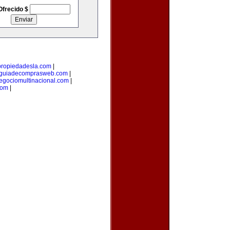
Ofrecido $
propiedadesla.com
|
guiadecomprasweb.com
|
egociomultinacional.com
|
com
|