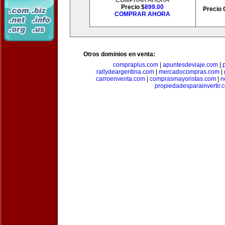
COMPRAR AHORA
Precio $
899.00
Precio 
COMPRAR AHORA
Otros dominios en venta:
compraplus.com
|
apuntesdeviaje.com
|
rallydeargentina.com
|
mercadocompras.com
|
carroenventa.com
|
comprasmayoristas.com
|
n
propiedadesparainvertir.