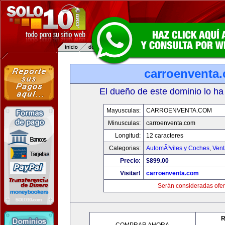
carroenventa
El dueño de este dominio lo ha
Mayusculas:
CARROENVENTA.COM
Minusculas:
carroenventa.com
Longitud:
12 caracteres
Categorias:
AutomÃ³viles y Coches
,
Vent
Precio:
$899.00
Visitar!
carroenventa.com
Serán consideradas ofer
R