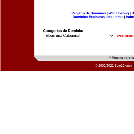
Registro de Dominios
|
Web Hosting
|
D
Dominios Expirados
|
Industrias
|
Indu
Categorías de Dominio:
[Pág. princi
** Precios expre
© 2002/2022 Solo10.com