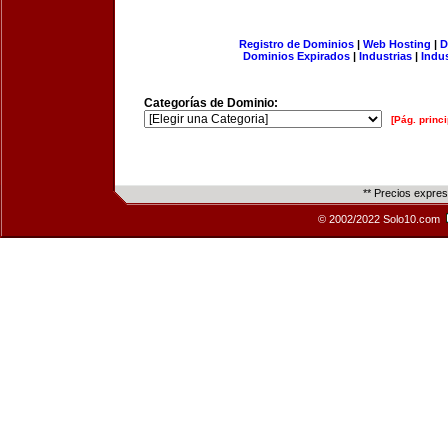
Registro de Dominios
|
Web Hosting
|
D
Dominios Expirados
|
Industrias
|
Indu
Categorías de Dominio:
[Pág. princi
** Precios expre
© 2002/2022 Solo10.com