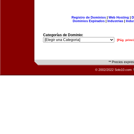
Registro de Dominios
|
Web Hosting
|
D
Dominios Expirados
|
Industrias
|
Indu
Categorías de Dominio:
[Pág. princi
** Precios expre
© 2002/2022 Solo10.com