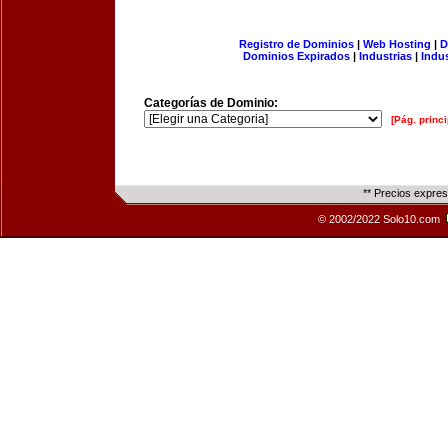
Registro de Dominios
|
Web Hosting
|
D
Dominios Expirados
|
Industrias
|
Indu
Categorías de Dominio:
[Pág. princi
** Precios expre
© 2002/2022 Solo10.com